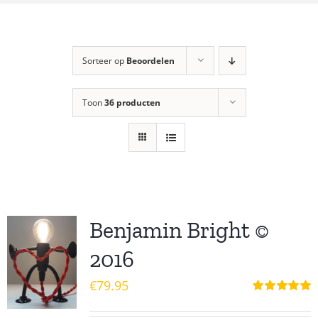
Sorteer op
Beoordelen
Toon
36 producten
Benjamin Bright ©
2016
€
79.95
Waardering
5.00
uit 5