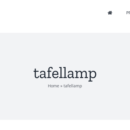
P
tafellamp
Home
»
tafellamp