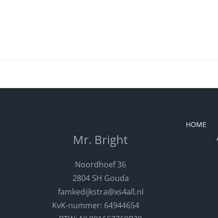
HOME
Mr. Bright
Noordhoef 36
2804 SH Gouda
famkedijkstra@xs4all.nl
KvK-nummer: 64944654