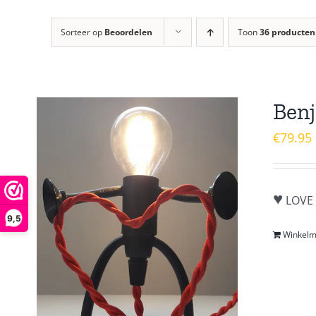
Sorteer op
Beoordelen
Toon
36 producten
Benj
€
79.95
♥
LOVE 
9,5
Winkel