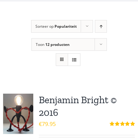
Sorteer op
Populariteit
Toon
12 producten
Benjamin Bright ©
2016
€
79.95
Waardering
5.00
uit 5