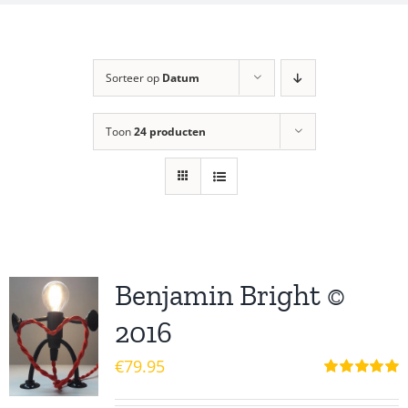
Sorteer op
Datum
Toon
24 producten
Benjamin Bright ©
2016
€
79.95
Waardering
5.00
uit 5