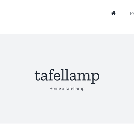
P
tafellamp
Home
»
tafellamp