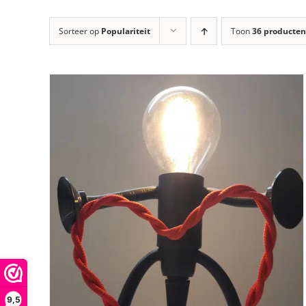
Sorteer op
Populariteit
Toon
36 producten
9,5