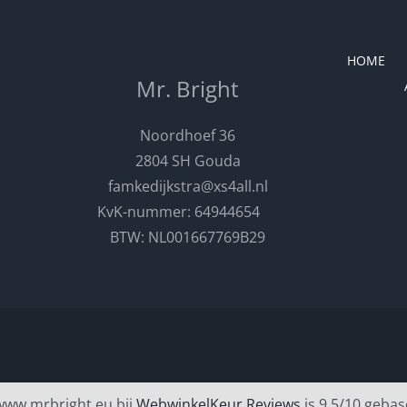
HOME
Mr. Bright
Noordhoef 36
2804 SH Gouda
famkedijkstra@xs4all.nl
KvK-nummer: 64944654
BTW: NL001667769B29
www.mrbright.eu bij
WebwinkelKeur Reviews
is 9.5/10 gebas