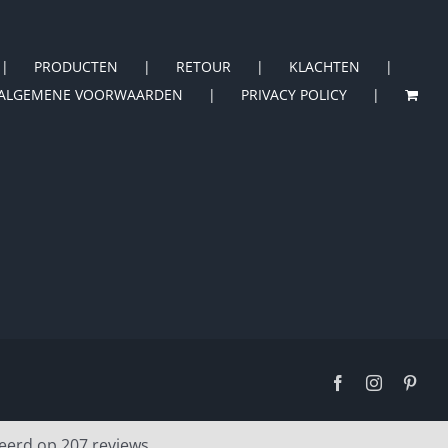
PRODUCTEN
RETOUR
KLACHTEN
ALGEMENE VOORWAARDEN
PRIVACY POLICY
Facebook
Instagram
Pinte
eerd op 207 reviews.