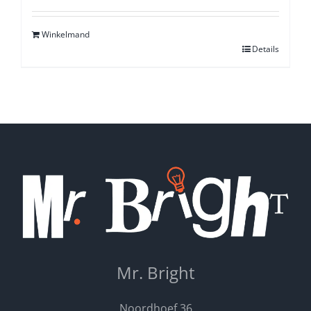
5.00
uit 5
Winkelmand
Details
Mr. Bright
Noordhoef 36