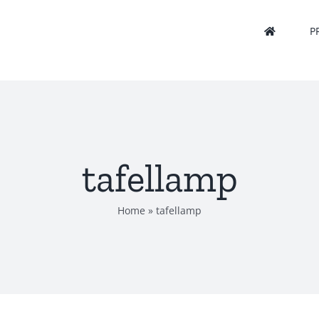
P
tafellamp
Home
»
tafellamp