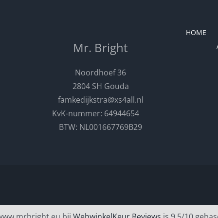
HOME
Mr. Bright
Noordhoef 36
2804 SH Gouda
famkedijkstra@xs4all.nl
KvK-nummer: 64944654
BTW: NL001667769B29
www.mrbright.eu bij
WebwinkelKeur Reviews
is 9.5/10 gebas