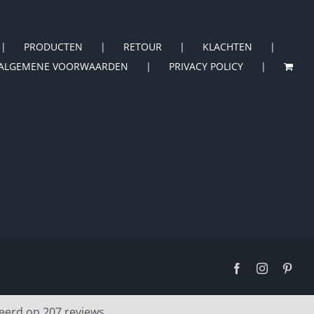
PRODUCTEN
RETOUR
KLACHTEN
ALGEMENE VOORWAARDEN
PRIVACY POLICY
Facebook
Instagram
Pinte
eerd op 207 reviews.