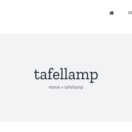
P
tafellamp
Home
»
tafellamp