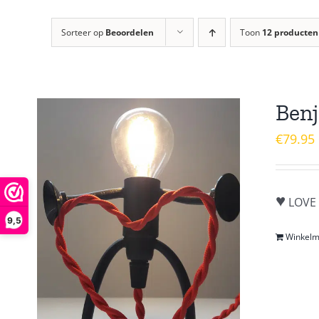
Sorteer op
Beoordelen
Toon
12 producten
Benj
€
79.95
♥
LOVE 
9,5
Winkel