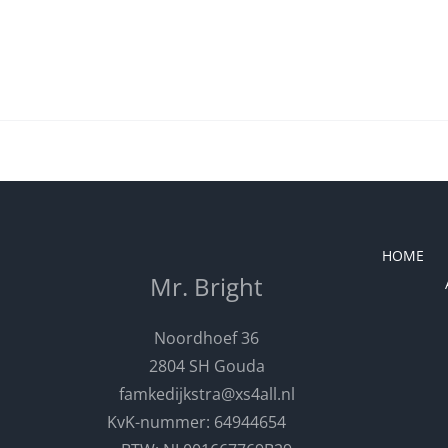
HOME
Mr. Bright
Noordhoef 36
2804 SH Gouda
famkedijkstra@xs4all.nl
KvK-nummer: 64944654