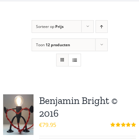
Sorteer op
Prijs
Toon
12 producten
Benjamin Bright ©
2016
€
79.95
Waardering
5.00
uit 5