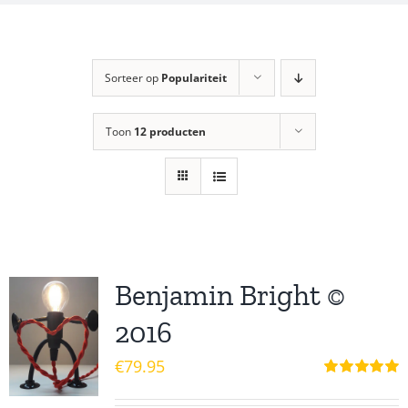
Sorteer op
Populariteit
Toon
12 producten
Benjamin Bright ©
2016
€
79.95
Waardering
5.00
uit 5