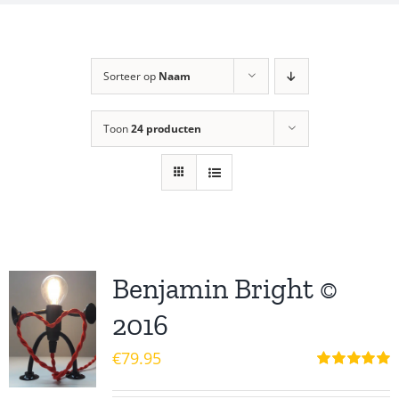
Sorteer op
Naam
Toon
24 producten
Benjamin Bright ©
2016
€
79.95
Waardering
5.00
uit 5