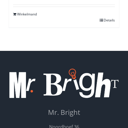
5.00
uit 5
Winkelmand
Details
Mr. Bright
Noordhoef 36