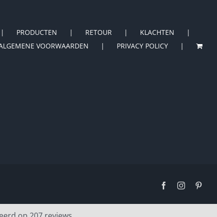
PRODUCTEN
RETOUR
KLACHTEN
ALGEMENE VOORWAARDEN
PRIVACY POLICY
Facebook
Instagram
Pinte
eerd op 207 reviews.