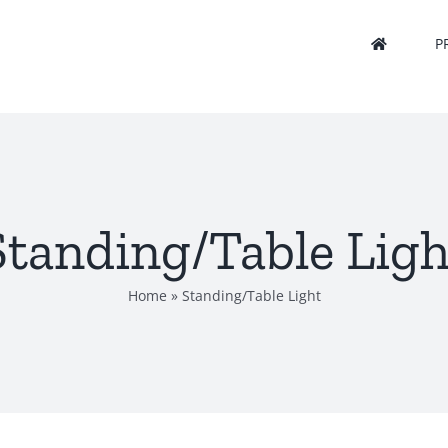
P
Standing/Table Ligh
Home
»
Standing/Table Light