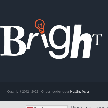
Copyright 2012 - 2022 | Onderhouden door
Hosting4ever
De waardering van 