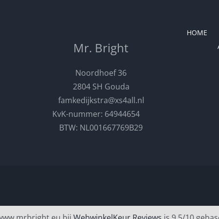
HOME
Mr. Bright
Noordhoef 36
2804 SH Gouda
famkedijkstra@xs4all.nl
KvK-nummer: 64944654
BTW: NL001667769B29
www.mrbright.eu bij
WebwinkelKeur Reviews
is 9.5/10 gebas