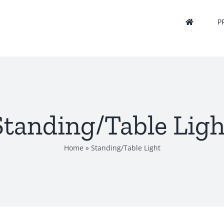
P
Standing/Table Ligh
Home
»
Standing/Table Light