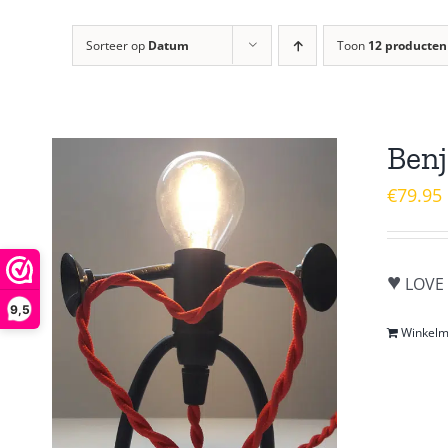
Sorteer op
Datum
Toon
12 producten
Benj
€
79.95
♥
LOVE 
9,5
Winkel