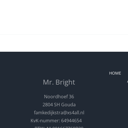
HOME
Mr. Bright
Noordhoef 36
2804 SH Gouda
famkedijkstra@xs4all.nl
KvK-nummer: 64944654