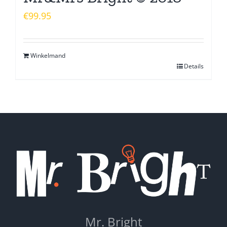
€
99.95
Winkelmand
Details
Mr. Bright