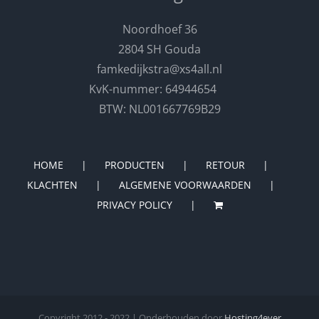
Noordhoef 36
2804 SH Gouda
famkedijkstra@xs4all.nl
KvK-nummer: 64944654
BTW: NL001667769B29
HOME
PRODUCTEN
RETOUR
KLACHTEN
ALGEMENE VOORWAARDEN
PRIVACY POLICY
Copyright 2012 - 2022 | Onderhouden door
Hosting4ever