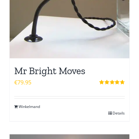
Mr Bright Moves
€
79.95
Waardering
4.75
uit 5
Winkelmand
Details