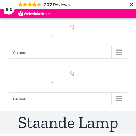
×
207
Reviews
9,5
Ga
naar
inhoud
Ga naar...
Ga naar...
Staande Lamp