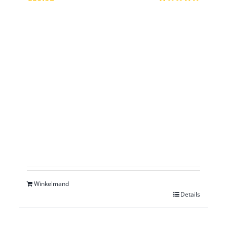
Waardering
5.00
uit 5
Winkelmand
Details