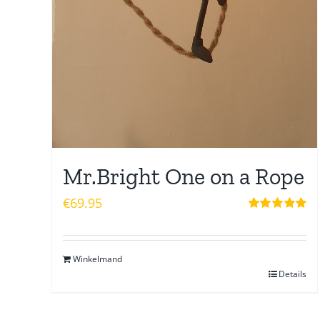
Mr.Bright One on a Rope
€
69.95
Waardering
5.00
uit 5
Winkelmand
Details