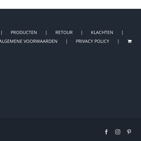
PRODUCTEN
RETOUR
KLACHTEN
ALGEMENE VOORWAARDEN
PRIVACY POLICY
Facebook
Instagram
Pinte