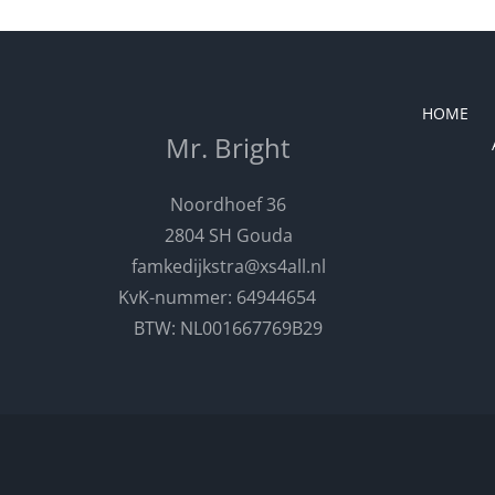
HOME
Mr. Bright
Noordhoef 36
2804 SH Gouda
famkedijkstra@xs4all.nl
KvK-nummer: 64944654
BTW: NL001667769B29