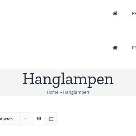
P
P
Hanglampen
Home
»
Hanglampen
oducten