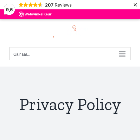
×
207
Reviews
9,5
Ga
naar
inhoud
Ga naar...
Privacy Policy