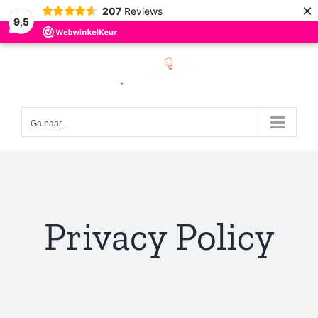
×
207
Reviews
9,5
Ga
naar
inhoud
Ga naar...
Privacy Policy