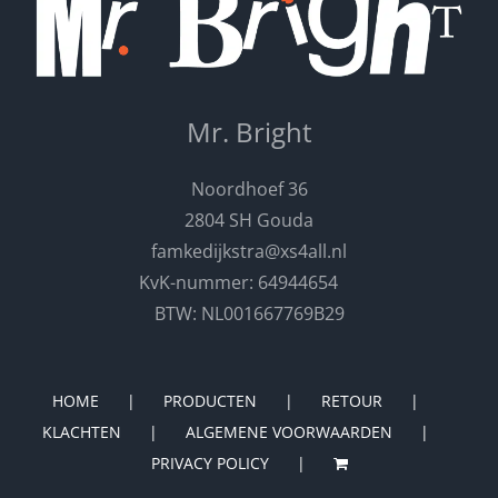
Mr. Bright
Noordhoef 36
2804 SH Gouda
famkedijkstra@xs4all.nl
KvK-nummer: 64944654
BTW: NL001667769B29
HOME
PRODUCTEN
RETOUR
KLACHTEN
ALGEMENE VOORWAARDEN
PRIVACY POLICY