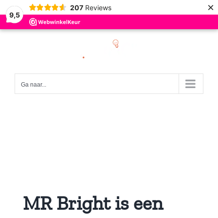
×
207
Reviews
9,5
Ga
naar
inhoud
Ga naar...
MR Bright is een