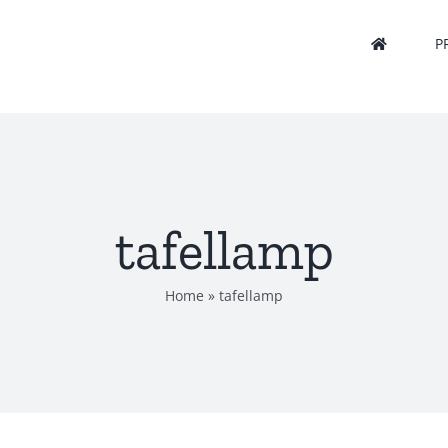
P
tafellamp
Home
»
tafellamp