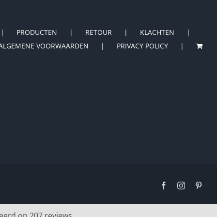
PRODUCTEN
RETOUR
KLACHTEN
ALGEMENE VOORWAARDEN
PRIVACY POLICY
Facebook
Instagram
Pinte
eerd op 207 reviews.