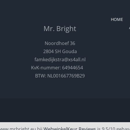
HOME
Mr. Bright
Noordhoef 36
2804 SH Gouda
famkedijkstra@xs4all.nl
KvK-nummer: 64944654
BTW: NL001667769B29
www.mrbright.eu bij
WebwinkelKeur Reviews
is 9.5/10 gebas