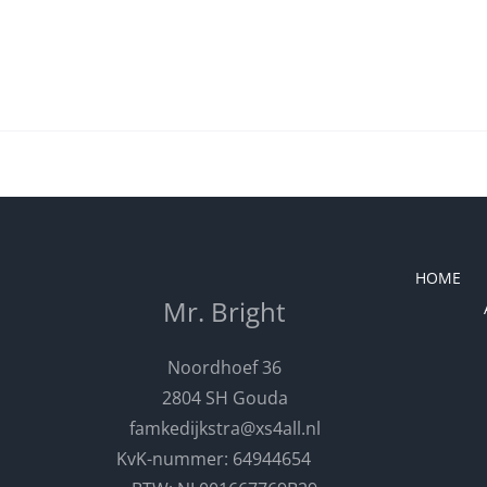
HOME
Mr. Bright
Noordhoef 36
2804 SH Gouda
famkedijkstra@xs4all.nl
KvK-nummer: 64944654