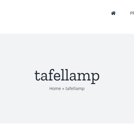
P
tafellamp
Home
»
tafellamp