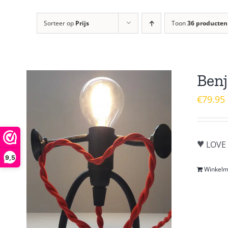
Sorteer op
Prijs
Toon
36 producten
Benj
€
79.95
♥
LOVE 
9,5
Winkel