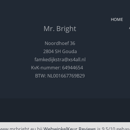
HOME
Mr. Bright
Noordhoef 36
2804 SH Gouda
famkedijkstra@xs4all.nl
KvK-nummer: 64944654
BTW: NL001667769B29
www.mrbright.eu bij
WebwinkelKeur Reviews
is 9.5/10 gebas