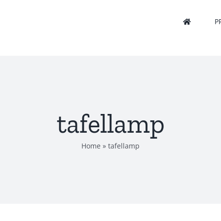
P
tafellamp
Home
»
tafellamp