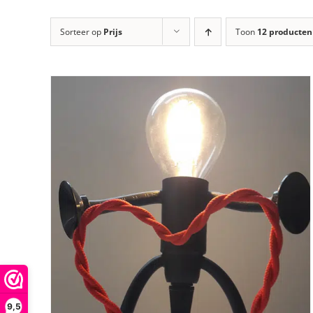
Sorteer op
Prijs
Toon
12 producten
9,5