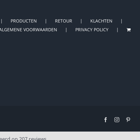
PRODUCTEN
RETOUR
KLACHTEN
ALGEMENE VOORWAARDEN
PRIVACY POLICY
Facebook
Instagram
Pinte
eerd op 207 reviews.