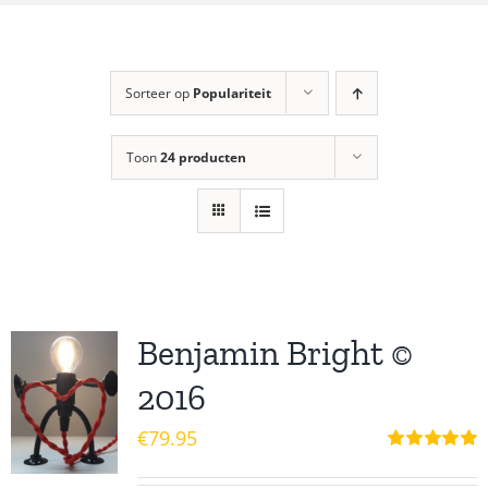
Sorteer op
Populariteit
Toon
24 producten
Benjamin Bright ©
2016
€
79.95
Waardering
5.00
uit 5