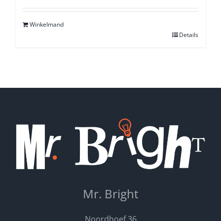
5.00
uit 5
Winkelmand
Details
Mr. Bright
Noordhoef 36