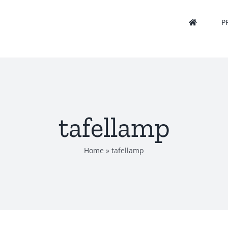
P
tafellamp
Home
»
tafellamp