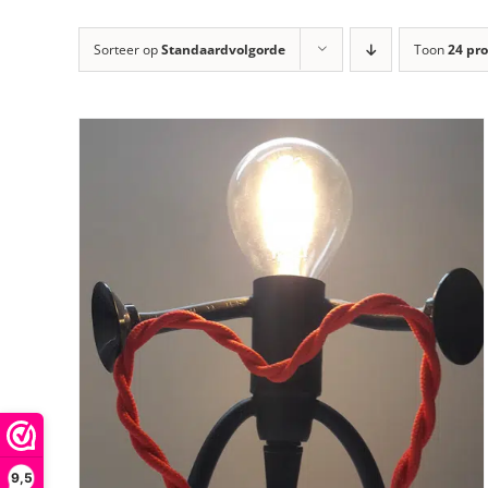
Sorteer op
Standaardvolgorde
Toon
24 pr
9,5