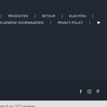
PRODUCTEN
RETOUR
KLACHTEN
ALGEMENE VOORWAARDEN
PRIVACY POLICY
Facebook
Instagram
Pinte
eerd op 207 reviews.