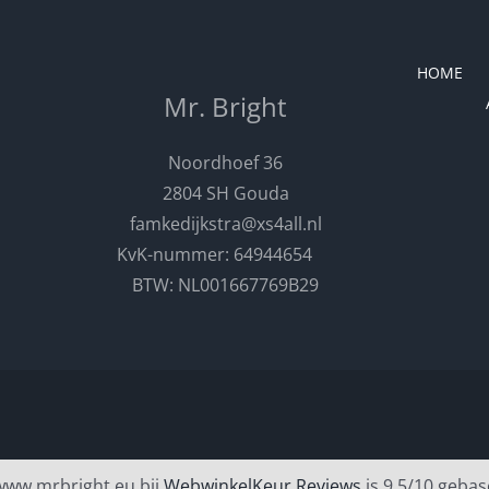
HOME
Mr. Bright
Noordhoef 36
2804 SH Gouda
famkedijkstra@xs4all.nl
KvK-nummer: 64944654
BTW: NL001667769B29
www.mrbright.eu bij
WebwinkelKeur Reviews
is 9.5/10 gebas