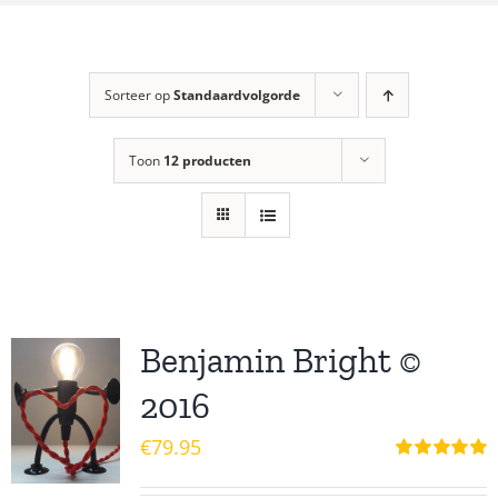
Sorteer op
Standaardvolgorde
Toon
12 producten
Benjamin Bright ©
2016
€
79.95
Waardering
5.00
uit 5