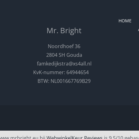
HOME
Mr. Bright
Noordhoef 36
2804 SH Gouda
famkedijkstra@xs4all.nl
KvK-nummer: 64944654
BTW: NL001667769B29
www.mrbright.eu bij
WebwinkelKeur Reviews
is 9.5/10 gebas