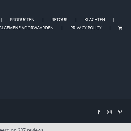
PRODUCTEN
RETOUR
KLACHTEN
ALGEMENE VOORWAARDEN
PRIVACY POLICY
Facebook
Instagram
Pinte
eerd op 207 reviews.