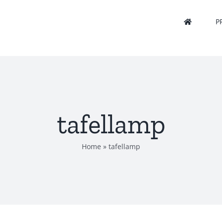
P
tafellamp
Home
»
tafellamp