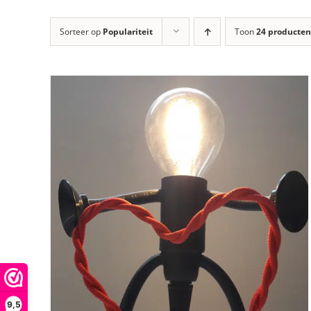
Sorteer op
Populariteit
Toon
24 producten
9,5