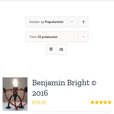
Sorteer op
Populariteit
Toon
12 producten
Benjamin Bright ©
2016
€
79.95
Waardering
5.00
uit 5