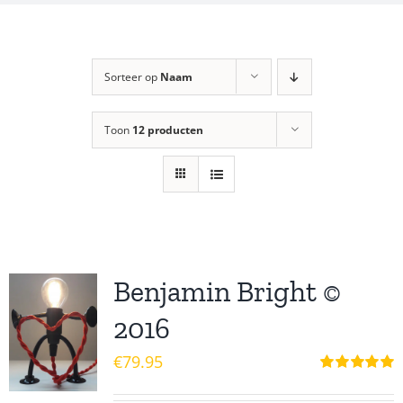
Sorteer op
Naam
Toon
12 producten
Benjamin Bright ©
2016
€
79.95
Waardering
5.00
uit 5