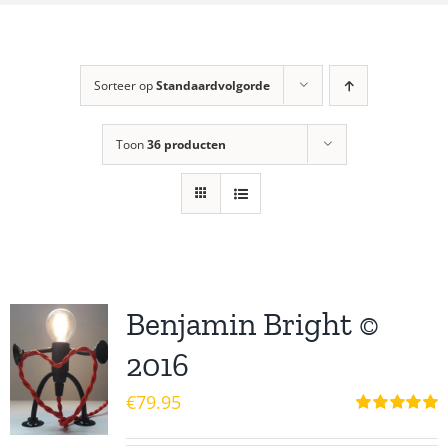
Sorteer op
Standaardvolgorde
Toon
36 producten
Benjamin Bright ©
2016
€
79.95
Waardering
5.00
uit 5