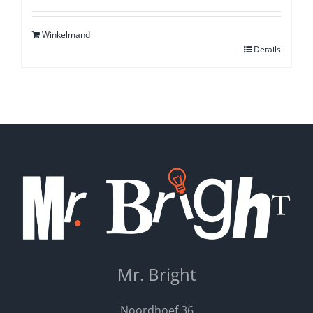
5.00
uit 5
Winkelmand
Details
Mr. Bright
Noordhoef 36