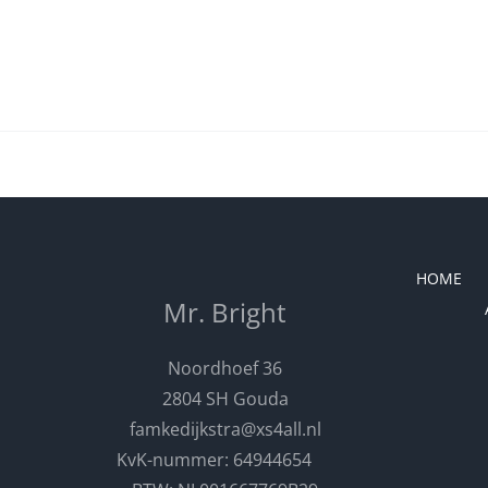
HOME
Mr. Bright
Noordhoef 36
2804 SH Gouda
famkedijkstra@xs4all.nl
KvK-nummer: 64944654