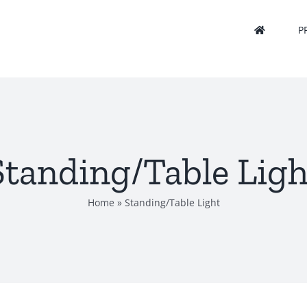
P
Standing/Table Ligh
Home
»
Standing/Table Light