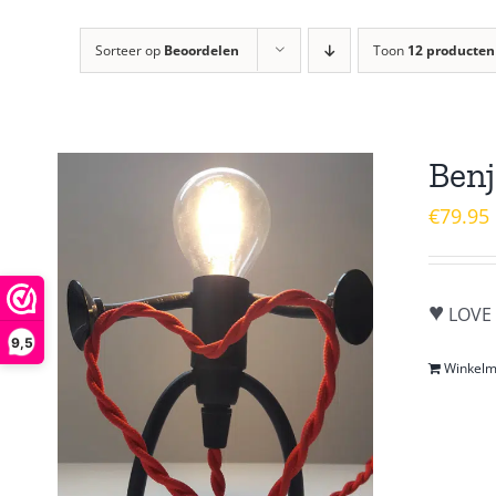
Sorteer op
Beoordelen
Toon
12 producten
Benj
€
79.95
♥
LOVE 
9,5
Winkel