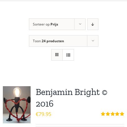
Sorteer op
Prijs
Toon
24 producten
Benjamin Bright ©
2016
€
79.95
Waardering
5.00
uit 5