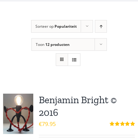
Sorteer op
Populariteit
Toon
12 producten
Benjamin Bright ©
2016
€
79.95
Waardering
5.00
uit 5