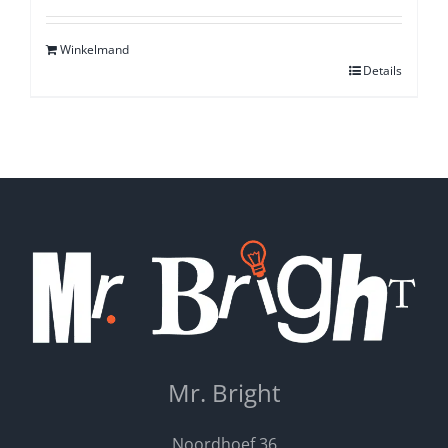
5.00
uit 5
Winkelmand
Details
Mr. Bright
Noordhoef 36