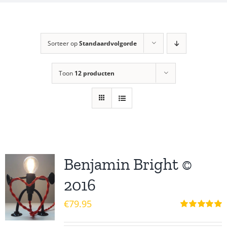
Sorteer op
Standaardvolgorde
Toon
12 producten
Benjamin Bright ©
2016
€
79.95
Waardering
5.00
uit 5