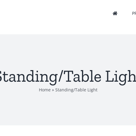
P
Standing/Table Ligh
Home
»
Standing/Table Light