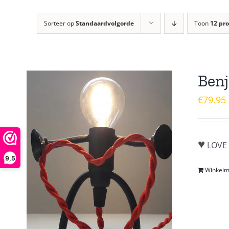
Sorteer op
Standaardvolgorde
Toon
12 pr
Benj
€
79.95
♥
LOVE 
9,5
Winkel