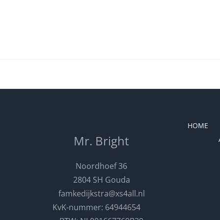
HOME
Mr. Bright
Noordhoef 36
2804 SH Gouda
famkedijkstra@xs4all.nl
KvK-nummer: 64944654