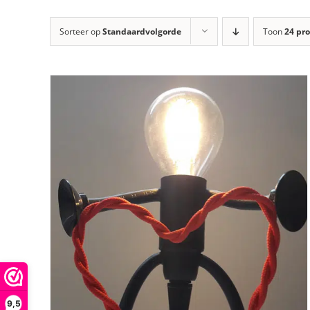
Sorteer op
Standaardvolgorde
Toon
24 pr
9,5