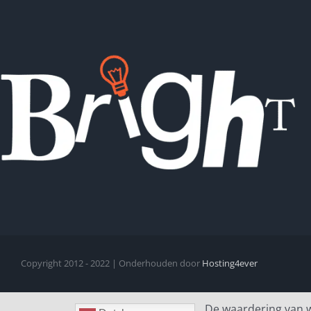
Copyright 2012 - 2022 | Onderhouden door
Hosting4ever
De waardering van 