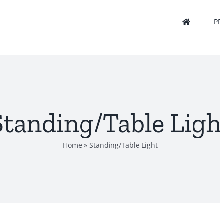
P
Standing/Table Ligh
Home
»
Standing/Table Light