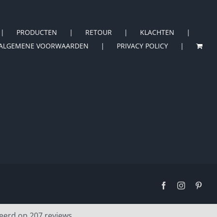
PRODUCTEN
RETOUR
KLACHTEN
ALGEMENE VOORWAARDEN
PRIVACY POLICY
Facebook
Instagram
Pinte
eerd op 207 reviews.