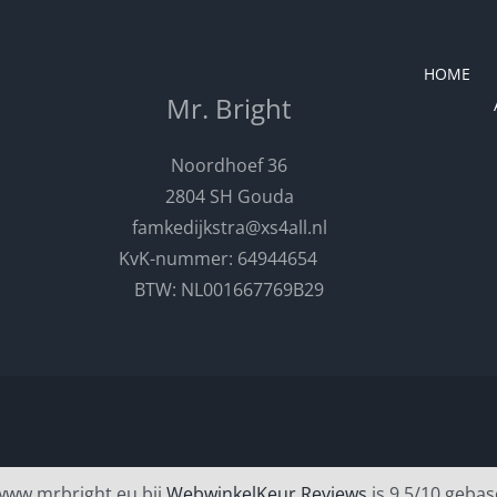
HOME
Mr. Bright
Noordhoef 36
2804 SH Gouda
famkedijkstra@xs4all.nl
KvK-nummer: 64944654
BTW: NL001667769B29
www.mrbright.eu bij
WebwinkelKeur Reviews
is 9.5/10 gebas