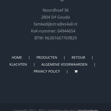
Noordhoef 36
2804 SH Gouda
famkedijkstra@xs4all.nl
KvK-nummer: 64944654
BTW: NL001667769B29
HOME
PRODUCTEN
RETOUR
KLACHTEN
ALGEMENE VOORWAARDEN
PRIVACY POLICY
Copyright 2012 - 2022 | Onderhouden door
Hosting4ever