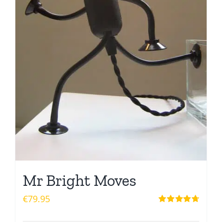
Mr Bright Moves
€
79.95
Waardering
4.75
uit 5