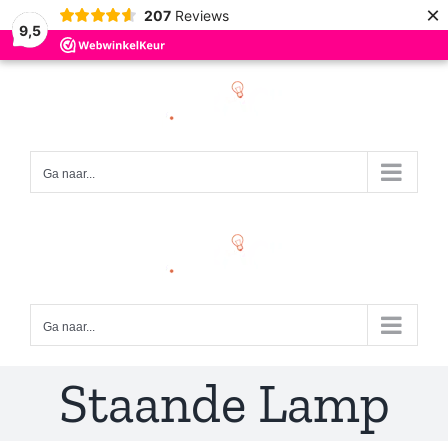
×
207
Reviews
9,5
Ga
naar
inhoud
Ga naar...
Ga naar...
Staande Lamp