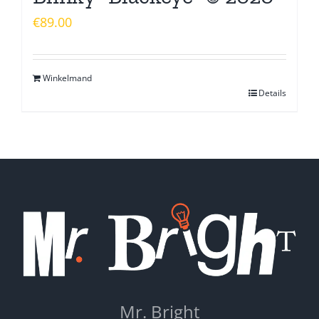
€
89.00
Winkelmand
Details
Mr. Bright